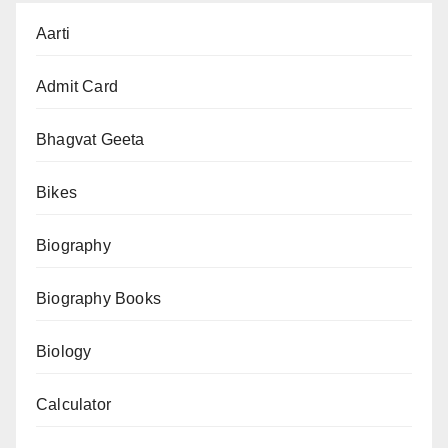
Farmer
Aarti
Suicide
Data
Admit Card
(2001–
2023):
Bhagvat Geeta
भारत
Bikes
में
किसान
Biography
आत्महत्या
का
Biography Books
पूरा
रिकॉर्ड”
Biology
Calculator