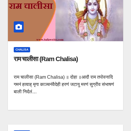
CHALISA
राम चालीसा (Ram Chalisa)
राम चालीसा (Ram Chalisa) ॥ दोहा ॥आदौ राम तपोवनादि
गमनं हत्वाह् मृगा काञ्चनंवैदेही हरणं जटायु मरणं सुग्रीव संभाषणं
बाली निर्दलं…