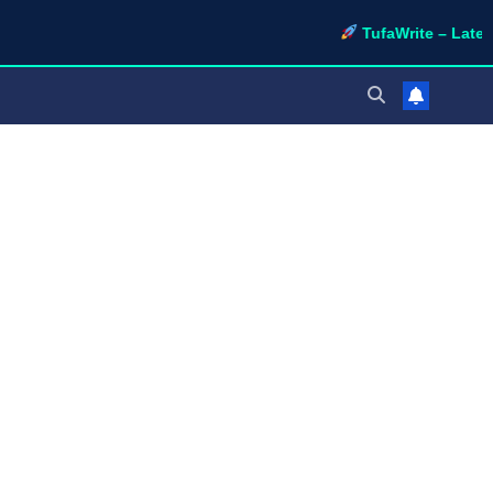
TufaWrite – Latest Technolog