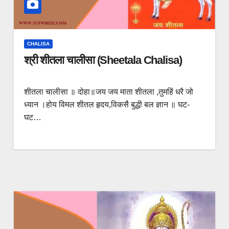
CHALISA
श्री शीतला चालीसा (Sheetala Chalisa)
शीतला चालीसा ॥ दोहा॥जय जय माता शीतला ,तुमहिं धरै जो
ध्यान ।होय विमल शीतल हृदय,विकसै बुद्धी बल ज्ञान ॥ घट-
घट…