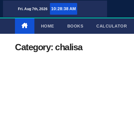
Skip
10:28:39 AM
Fri. Aug 7th, 2026
to
content
HOME
BOOKS
CALCULATOR
Category:
chalisa