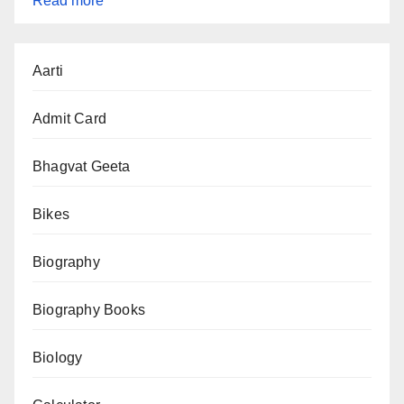
Read more
“प्रशांत
Aarti
किशोर
की
Admit Card
जन
सुराज
Bhagvat Geeta
पार्टी
Bikes
(JSP):
2022
Biography
से
2025
Biography Books
तक
का
Biology
पूरा