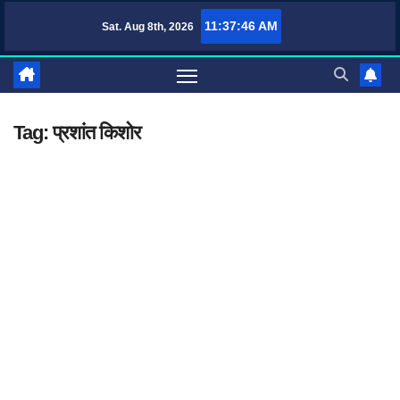
Skip
11:37:47 AM
Sat. Aug 8th, 2026
TufaWrite – Latest Technology Updates, Informative Knowledge & Spirit
to
content
Tag:
प्रशांत किशोर