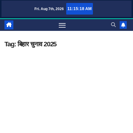
Skip
11:15:18 AM
Fri. Aug 7th, 2026
TufaWrite – Latest Technology Updates, Informative Knowledge & Spirit
to
content
Tag:
बिहार चुनाव 2025