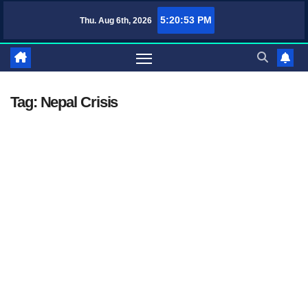
Skip
5:20:53 PM
Thu. Aug 6th, 2026
TufaWrite – Latest
to
content
Tag:
Nepal Crisis