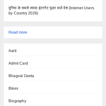
दुनिया के सबसे ज़्यादा इंटरनेट यूज़र वाले देश (Internet Users
by Country 2026)
:
Read more
नेपाल
की
Aarti
गिरी
सरकार
Admit Card
और
चीन
Bhagvat Geeta
की
Bikes
चुप्पी
के
Biography
पीछे