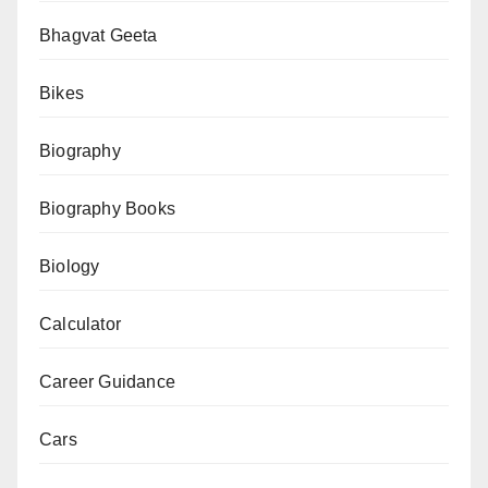
Intensive
Bhagvat Geeta
Revision
Bikes
पर
सुप्रीम
Biography
कोर्ट
का
Biography Books
बड़ा
फैसला,
Biology
जानिए
Calculator
क्या
कहा
Career Guidance
कोर्ट
ने?
Cars