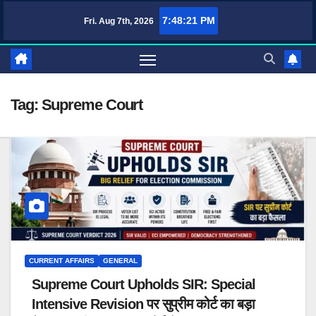
Skip
7:48:22 PM
Fri. Aug 7th, 2026
TufaWrite – Latest 
to
content
Tag:
Supreme Court
CURRENT AFFAIRS
GENERAL
Supreme Court Upholds SIR: Special
Intensive Revision पर सुप्रीम कोर्ट का बड़ा