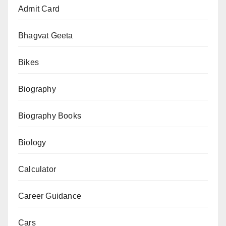
कैसे
Admit Card
आई
इस्लाम
Bhagvat Geeta
की
Bikes
ये
सर्वोच्च
Biography
किताब
कुरान
Biography Books
(
Know
Biology
when
Calculator
and
how
Career Guidance
this
supreme
Cars