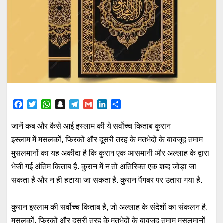
F
T
W
S
T
G
L
S
a
w
h
n
e
m
i
h
c
i
a
a
l
a
n
a
जानें कब और कैसे आई इस्लाम की ये सर्वोच्च किताब कुरान
e
t
t
p
e
i
k
r
इस्लाम में मसलकों, फिरकों और दूसरी तरह के मतभेदों के बावजूद तमाम
b
t
s
c
g
l
e
e
मुसलमानों का यह अकीदा है कि कुरान एक आसमानी और अल्लाह के द्वारा
o
e
A
h
r
d
o
r
p
a
a
I
भेजी गई अंतिम किताब है. कुरान में न तो अतिरिक्त एक शब्द जोड़ा जा
k
p
t
m
n
सकता है और न ही हटाया जा सकता है. कुरान पैंगबर पर उतारा गया है.
कुरान इस्लाम की सर्वोच्च किताब है, जो अल्लाह के संदेशों का संकलन है.
मसलकों, फिरकों और दूसरी तरह के मतभेदों के बावजूद तमाम मुसलमानों