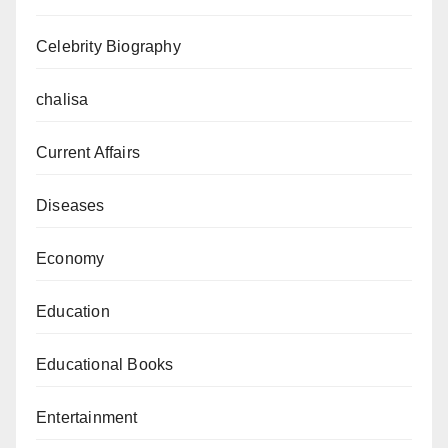
book
of
Celebrity Biography
Islam,
Quran,
chalisa
came
Current Affairs
into
existence)
Diseases
Economy
Education
Educational Books
Entertainment