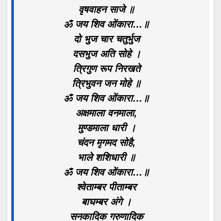
वृषवाहन साजे ॥
ॐ जय शिव ओंकारा…॥
दो भुज चार चतुर्भुज
दसभुज अति सोहे ।
त्रिगुण रूप निरखते
त्रिभुवन जन मोहे ॥
ॐ जय शिव ओंकारा…॥
अक्षमाला वनमाला,
मुण्डमाला धारी ।
चंदन मृगमद सोहै,
भाले शशिधारी ॥
ॐ जय शिव ओंकारा…॥
श्वेताम्बर पीताम्बर
बाघम्बर अंगे ।
सनकादिक गरुणादिक