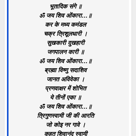
भूतादिक संगे ॥
ॐ जय शिव ओंकारा…॥
कर के मध्य कमंडल
चक्र त्रिशूलधारी ।
सुखकारी दुखहारी
जगपालन कारी ॥
ॐ जय शिव ओंकारा…॥
ब्रह्मा विष्णु सदाशिव
जानत अविवेका ।
प्रणवाक्षर में शोभित
ये तीनों एका ॥
ॐ जय शिव ओंकारा…॥
त्रिगुणस्वामी जी की आरति
जो कोइ नर गावे ।
कहत शिवानंद स्वामी