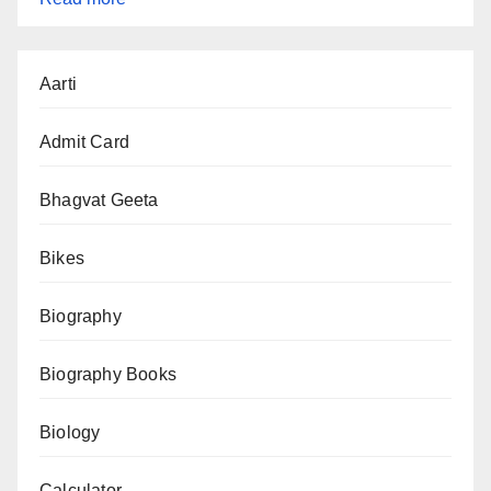
शिव
आरती
Aarti
–
ॐ
Admit Card
जय
शिव
Bhagvat Geeta
ओंकारा
Bikes
(Shiv
Aarti
Biography
–
Om
Biography Books
Jai
Shiv
Biology
Omkara)
Calculator