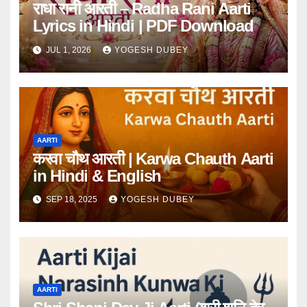
राधा रानी आरती – Radha Rani Aarti
Lyrics in Hindi | PDF Download
JUL 1, 2026
YOGESH DUBEY
AARTI
करवा चौथ आरती | Karwa Chauth Aarti
in Hindi & English
SEP 18, 2025
YOGESH DUBEY
AARTI