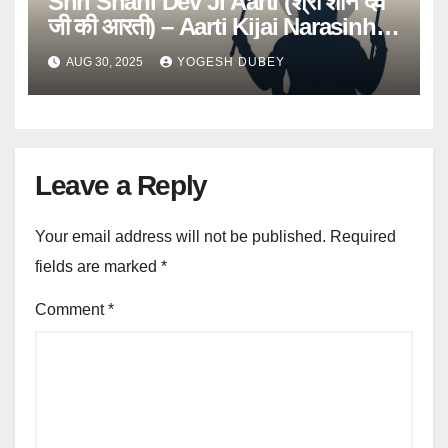
Shri Shani Dev Ji Aarti (श्री शनि देव
जी की आरती) – Aarti Kijai Narasinh
Kunwar Ki
AUG 30, 2025
YOGESH DUBEY
Leave a Reply
Your email address will not be published.
Required
fields are marked
*
Comment
*