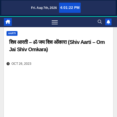
Skip
4:01:24 PM
Fri. Aug 7th, 2026
TufaWrite – Latest Technology Updates, Informative Knowledge & Spiritual 
to
content
AARTI
शिव आरती – ॐ जय शिव ओंकारा (Shiv Aarti – Om
Jai Shiv Omkara)
OCT 26, 2023