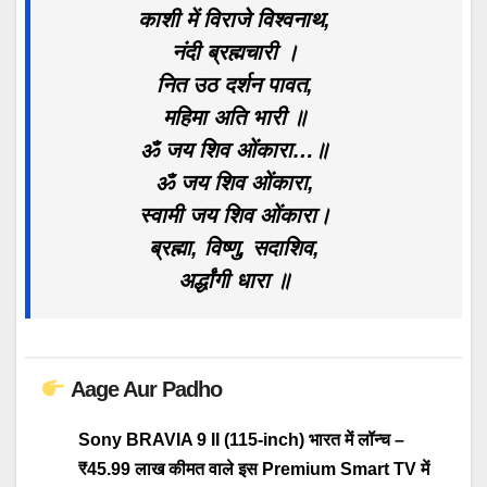
काशी में विराजे विश्वनाथ,
नंदी ब्रह्मचारी ।
नित उठ दर्शन पावत,
महिमा अति भारी ॥
ॐ जय शिव ओंकारा…॥
ॐ जय शिव ओंकारा,
स्वामी जय शिव ओंकारा।
ब्रह्मा, विष्णु, सदाशिव,
अर्द्धांगी धारा ॥
Aage Aur Padho
Sony BRAVIA 9 II (115-inch) भारत में लॉन्च –
₹45.99 लाख कीमत वाले इस Premium Smart TV में