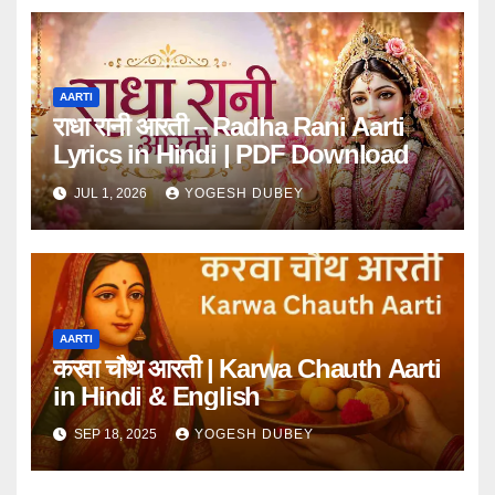
AARTI
राधा रानी आरती – Radha Rani Aarti
Lyrics in Hindi | PDF Download
JUL 1, 2026
YOGESH DUBEY
AARTI
करवा चौथ आरती | Karwa Chauth Aarti
in Hindi & English
SEP 18, 2025
YOGESH DUBEY