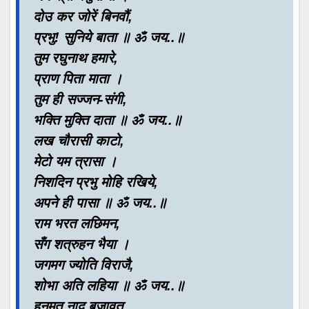
दोउ कर जोरें बिनवौं,
प्रभु! सुनिये बाता ॥ ॐ जय..॥
तुम रघुनाथ हमारे,
प्राण पिता माता ।
तुम ही सज्जन-संगी,
भक्ति मुक्ति दाता ॥ ॐ जय..॥
लख चौरासी काटो,
मेटो यम त्रासा ।
निशदिन प्रभु मोहि रखिये,
अपने ही पासा ॥ ॐ जय..॥
राम भरत लछिमन,
सँग शत्रुहन भैया ।
जगमग ज्योति विराजै,
शोभा अति लहिया ॥ ॐ जय..॥
हनुमत नाद बजावत,