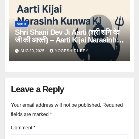
AARTI
Shri Shani Dev Ji Aarti (श्री शनि देव
जी की आरती) – Aarti Kijai Narasinh
Kunwar Ki
AUG 30, 2025
YOGESH DUBEY
Leave a Reply
Your email address will not be published.
Required
fields are marked
*
Comment
*