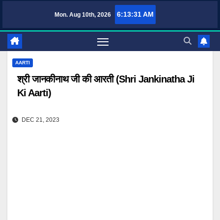
Skip
6:13:32 AM
Mon. Aug 10th, 2026
TufaWrite – Latest Technology Updates, Informative Knowledge & Spiritual 
to
content
AARTI
श्री जानकीनाथ जी की आरती (Shri Jankinatha Ji
Ki Aarti)
DEC 21, 2023