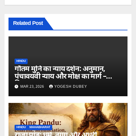
Related Post
HINDU
गौतम मुनि का न्याय दर्शन: अनुमान,
पंचावयवी न्याय और मोक्ष का मार्ग –
विस्तृत अध्ययन
MAR 23, 2026
YOGESH DUBEY
HINDU
MAHABHARAT
राजा पांडु: धर्म, त्याग और अधूरी