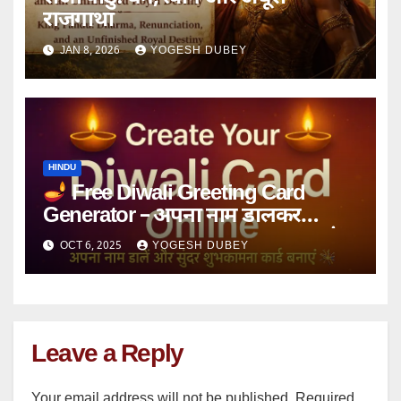
राजगाथा
JAN 8, 2026
YOGESH DUBEY
HINDU
Free Diwali Greeting Card
Generator – अपना नाम डालकर
Instant Diwali Wishes Card बनाएं
OCT 6, 2025
YOGESH DUBEY
Leave a Reply
Your email address will not be published.
Required