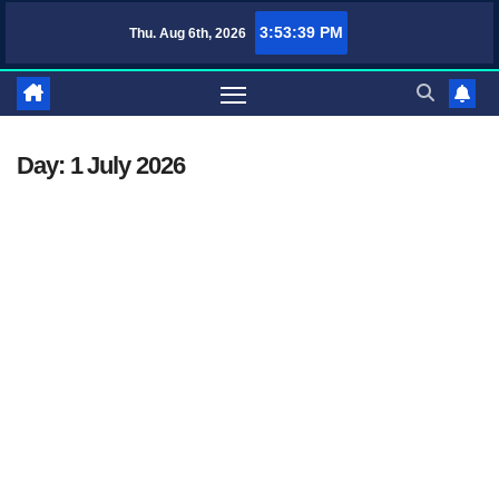
Skip
3:53:39 PM
Thu. Aug 6th, 2026
TufaWrite – Latest Te
to
content
Day:
1 July 2026