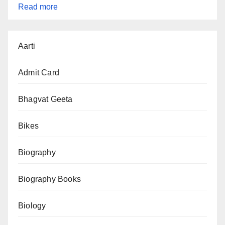
:
Read more
SSC
Aarti
CGL
2026
Admit Card
भर्ती:
12,256
Bhagvat Geeta
पदों
Bikes
पर
आवेदन,
Biography
जानें
योग्यता,
Biography Books
वेतन
और
Biology
पूरी