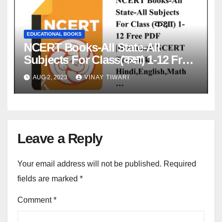
EDUCATIONAL BOOKS
NCERT Books-All State-All
Subjects For Class(कक्षा) 1-12 Free
PDF | Download NCERT
AUG 2, 2023
VINAY TIWARI
Textbook-Hindi,English,Math…
Leave a Reply
Your email address will not be published.
Required
fields are marked
*
Comment
*