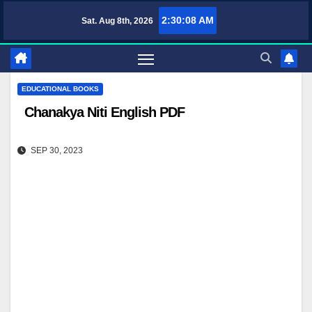
Skip
2:30:09 AM
Sat. Aug 8th, 2026
TufaWrite – Latest Technology Updates, Informative Knowledge & Spiritual
to
content
EDUCATIONAL BOOKS
Chanakya Niti English PDF
SEP 30, 2023