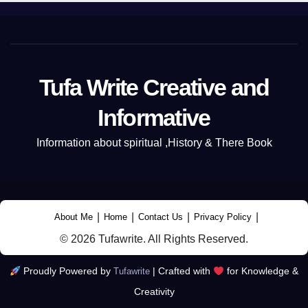
Tufa Write Creative and
Informative
Information about spiritual ,History & There Book
|
|
|
|
About Me
Home
Contact Us
Privacy Policy
© 2026 Tufawrite. All Rights Reserved.
Proudly Powered by
|
Crafted with
for Knowledge &
Tufawrite
Creativity