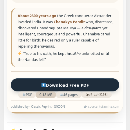
About 2300 years ago
the Greek conqueror Alexander
invaded India. It was
Chanakya Pandit
who, distressed,
discovered Chandragupta Maurya — a
dasi‑putra
, yet
intelligent, courageous and powerful. Chanakya cared
little for birth; he desired only a ruler capable of
repelling the Yavanas.
“True to his oath, he kept his
sikha
unknotted until
the Nandas fell.”
Download Free PDF
PDF
0.18 MB
46 pages
[pdf id=3103]
published by ·
Classic Reprint · ISKCON
source: tufawrite.com