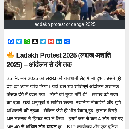
laddakh protest or danga 2025
F
T
W
S
T
G
L
S
a
w
h
n
e
m
i
h
c
i
a
a
l
a
n
a
Ladakh Protest 2025 (लद्दाख अशांति
e
t
t
p
e
i
k
r
2025) – आंदोलन से दंगे तक
b
t
s
c
g
l
e
e
o
e
A
h
r
d
o
r
p
a
a
I
25 सितम्बर 2025 को लद्दाख की राजधानी लेह में जो हुआ, उसने पूरे
k
p
t
m
n
देश का ध्यान खींच लिया। यहाँ चल रहा
शांतिपूर्ण आंदोलन
अचानक
हिंसक दंगे
में बदल गया। लोगों की मुख्य माँगें थीं – लद्दाख को राज्य
का दर्जा, छठी अनुसूची में शामिल करना, स्थानीय नौकरियों और भूमि
अधिकारों की सुरक्षा। लेकिन जैसे ही भीड़ बेकाबू हुई, हालात बिगड़े
और टकराव ने हिंसक रूप ले लिया। इसमें
कम से कम 4 लोग मारे गए
और
40 से अधिक लोग घायल
हुए। BJP कार्यालय और एक पुलिस