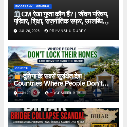
BIOGRAPHY
GENERAL
CM रेखा गुप्ता कौन हैं? | जीवन परिचय,
परिवार, शिक्षा, राजनीतिक सफर, उपलब्धियां,
योजनाएं, विवाद और 2026 की पूरी जानकारी
JUL 26, 2026
PRIYANSHU DUBEY
GENERAL
दुनिया के सबसे सुरक्षित देश |
Countries Where People Don’t
Lock Their Homes
JUN 29, 2026
YOGESH DUBEY