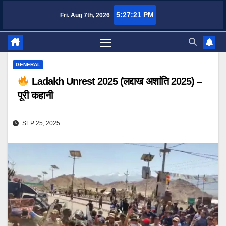
Skip
5:27:22 PM
Fri. Aug 7th, 2026
TufaWrite – Latest Technology Updates, Informative Knowledge & Spiritual Guid
to
content
GENERAL
Ladakh Unrest 2025 (लद्दाख अशांति 2025) –
पूरी कहानी
SEP 25, 2025