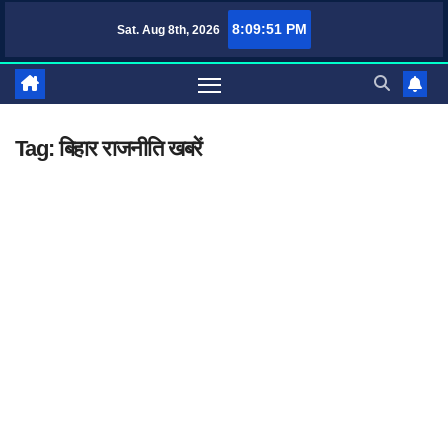
Skip
8:09:51 PM
Sat. Aug 8th, 2026
TufaWrite – Latest Technology Updates, Informative Knowledge & Spiritu
to
content
Tag:
बिहार राजनीति खबरें