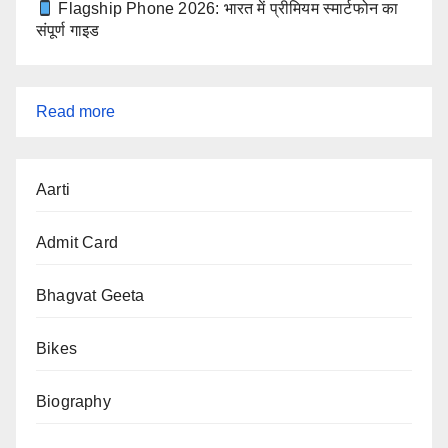
Flagship Phone 2026: भारत में प्रीमियम स्मार्टफोन का
संपूर्ण गाइड
:
Read more
बिहार
Aarti
विधानसभा
चुनाव
Admit Card
2025
—
Bhagvat Geeta
पहला
Bikes
चरण
की
Biography
टॉप
10