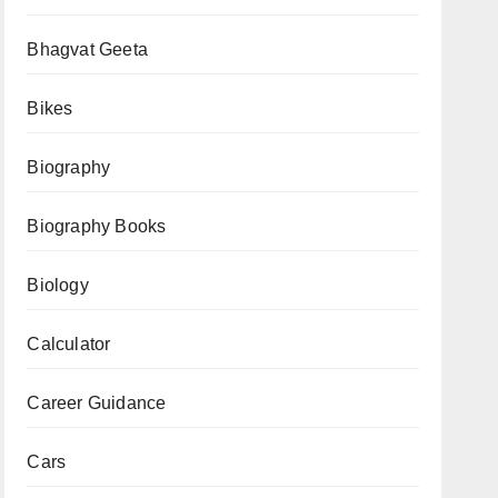
व्रत
Bhagvat Geeta
के
सारे
Bikes
नियम
एक
Biography
ही
Biography Books
जगह
Biology
Calculator
Career Guidance
Cars