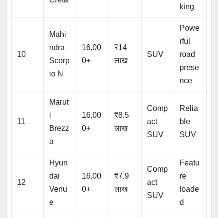
king
Powe
Mahi
rful
ndra
16,00
₹14
10
SUV
road
Scorp
0+
लाख
prese
io N
nce
Marut
Comp
Relia
i
16,00
₹8.5
11
act
ble
Brezz
0+
लाख
SUV
SUV
a
Hyun
Featu
Comp
dai
16,00
₹7.9
re
12
act
Venu
0+
लाख
loade
SUV
e
d