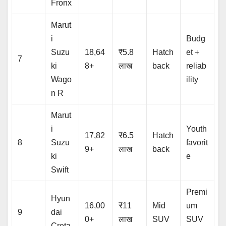
Fronx
Marut
i
Budg
Suzu
18,64
₹5.8
Hatch
et +
7
ki
8+
लाख
back
reliab
Wago
ility
n R
Marut
i
Youth
17,82
₹6.5
Hatch
8
Suzu
favorit
9+
लाख
back
ki
e
Swift
Premi
Hyun
16,00
₹11
Mid
um
9
dai
0+
लाख
SUV
SUV
Creta