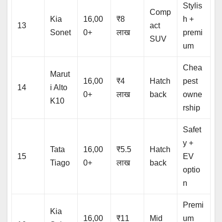
Stylis
Comp
Kia
16,00
₹8
h +
13
act
Sonet
0+
लाख
premi
SUV
um
Chea
Marut
16,00
₹4
Hatch
pest
14
i Alto
0+
लाख
back
owne
K10
rship
Safet
y +
Tata
16,00
₹5.5
Hatch
15
EV
Tiago
0+
लाख
back
optio
n
Premi
Kia
16,00
₹11
Mid
um