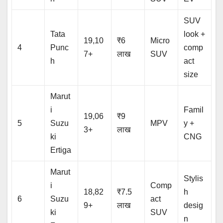
SUV
Tata
look +
19,10
₹6
Micro
4
Punc
comp
7+
लाख
SUV
h
act
size
Marut
i
Famil
19,06
₹9
5
Suzu
MPV
y +
3+
लाख
ki
CNG
Ertiga
Marut
Stylis
i
Comp
18,82
₹7.5
h
6
Suzu
act
9+
लाख
desig
ki
SUV
n