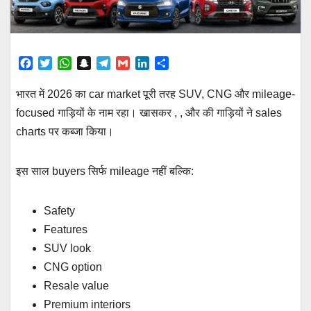
F
T
W
S
T
G
L
S
a
w
h
n
e
m
i
h
c
i
a
a
l
a
n
a
भारत में 2026 का car market पूरी तरह SUV, CNG और mileage-
e
t
t
p
e
i
k
r
focused गाड़ियों के नाम रहा। खासकर , , और की गाड़ियों ने sales
b
t
s
c
g
l
e
e
charts पर कब्जा किया।
o
e
A
h
r
d
o
r
p
a
a
I
k
p
t
m
n
इस साल buyers सिर्फ mileage नहीं बल्कि:
Safety
Features
SUV look
CNG option
Resale value
Premium interiors