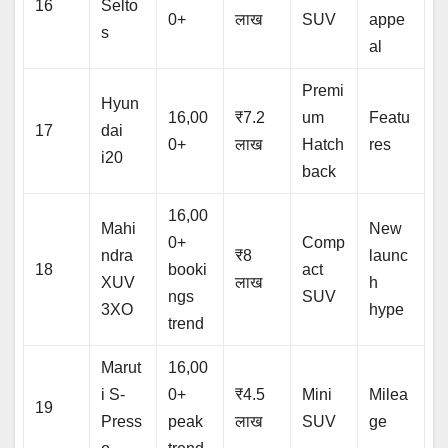
16
Selto
0+
लाख
SUV
appe
s
al
Premi
Hyun
16,00
₹7.2
um
Featu
17
dai
0+
लाख
Hatch
res
i20
back
16,00
Mahi
New
0+
Comp
ndra
₹8
launc
18
booki
act
XUV
लाख
h
ngs
SUV
3XO
hype
trend
Marut
16,00
i S-
0+
₹4.5
Mini
Milea
19
Press
peak
लाख
SUV
ge