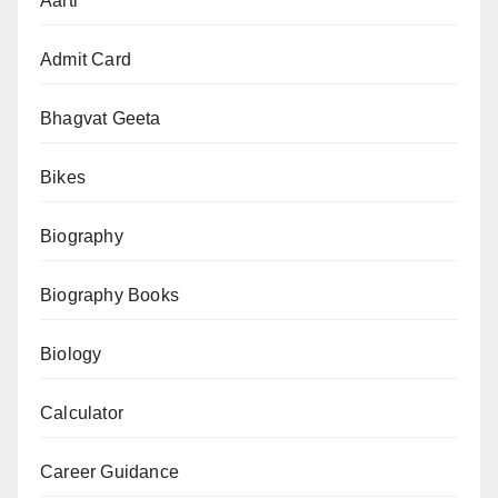
Aarti
भारत
की
Admit Card
सबसे
ज्यादा
Bhagvat Geeta
बिकने
Bikes
वाली
Top
Biography
20
Cars
Biography Books
—
Monthly
Biology
Sales,
Calculator
Price,
Reasons
Career Guidance
&