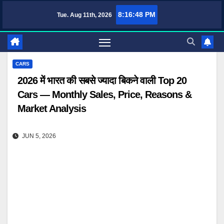
Skip
8:16:49 PM
Tue. Aug 11th, 2026
TufaWrite – Latest Technology Updates, Informative Knowledge & Spiritual Gui
to
content
CARS
2026 में भारत की सबसे ज्यादा बिकने वाली Top 20
Cars — Monthly Sales, Price, Reasons &
Market Analysis
JUN 5, 2026