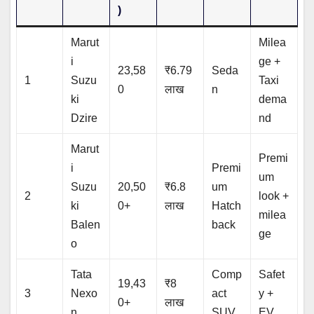
)
Marut
Milea
i
ge +
23,58
₹6.79
Seda
1
Suzu
Taxi
0
लाख
n
ki
dema
Dzire
nd
Marut
Premi
i
Premi
um
Suzu
20,50
₹6.8
um
2
look +
ki
0+
लाख
Hatch
milea
Balen
back
ge
o
Tata
Comp
Safet
19,43
₹8
3
Nexo
act
y +
0+
लाख
n
SUV
EV