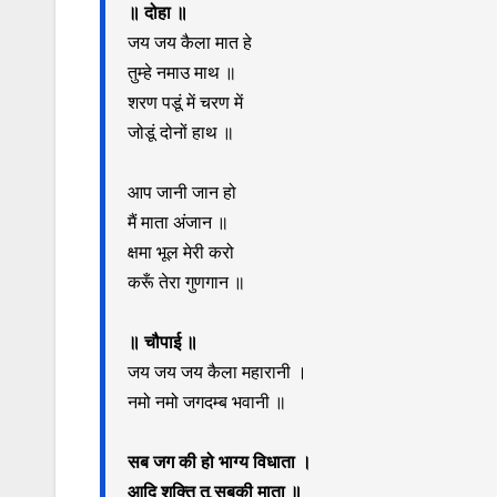
o
e
A
h
r
d
॥ दोहा ॥
o
r
p
a
a
I
जय जय कैला मात हे
k
p
t
m
n
तुम्हे नमाउ माथ ॥
शरण पडूं में चरण में
जोडूं दोनों हाथ ॥
आप जानी जान हो
मैं माता अंजान ॥
क्षमा भूल मेरी करो
करूँ तेरा गुणगान ॥
॥ चौपाई ॥
जय जय जय कैला महारानी ।
नमो नमो जगदम्ब भवानी ॥
सब जग की हो भाग्य विधाता ।
आदि शक्ति तू सबकी माता ॥