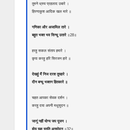
तुमने ध्रुव प्रहलाद उबारे ।
हिरणाकुश आदिक खल मारे ॥
गणिका और अजामिल तारे ।
बहुत भक्त भव सिन्धु उतारे
॥28॥
हरहु सकल संताप हमारे ।
कृपा करहु हरि सिरजन हारे ॥
देखहुं मैं निज दरश तुम्हारे ।
दीन बन्धु भक्तन हितकारे ॥
चहत आपका सेवक दर्शन ।
करहु दया अपनी मधुसूदन ॥
जानूं नहीं योग्य जप पूजन ।
होय यज्ञ स्तुति अनुमोदन
॥32॥