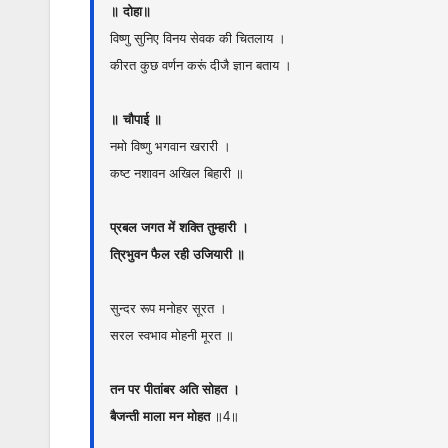
o
e
A
h
r
d
॥ दोहा॥
o
r
p
a
a
I
विष्णु सुनिए विनय सेवक की चितलाय ।
k
p
t
m
n
कीरत कुछ वर्णन करूं दीजै ज्ञान बताय ।
॥ चौपाई ॥
नमो विष्णु भगवान खरारी ।
कष्ट नशावन अखिल बिहारी ॥
प्रबल जगत में शक्ति तुम्हारी ।
त्रिभुवन फैल रही उजियारी ॥
सुन्दर रूप मनोहर सूरत ।
सरल स्वभाव मोहनी मूरत ॥
तन पर पीतांबर अति सोहत ।
बैजन्ती माला मन मोहत
॥4॥