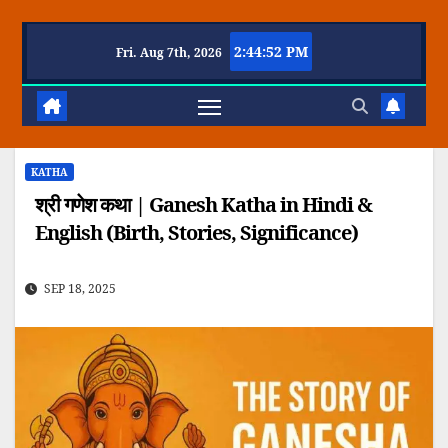
Skip
to
2:44:53 PM
Fri. Aug 7th, 2026
ufaWrite – Latest Technology Updates, Informative Knowledge & Spiritual Guid
content
KATHA
श्री गणेश कथा | Ganesh Katha in Hindi &
English (Birth, Stories, Significance)
SEP 18, 2025