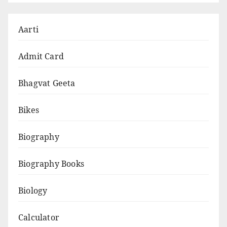
श्री
गणेश
Aarti
कथा
|
Admit Card
Ganesh
Katha
Bhagvat Geeta
in
Bikes
Hindi
&
Biography
English
(Birth,
Biography Books
Stories,
Significance)
Biology
Calculator