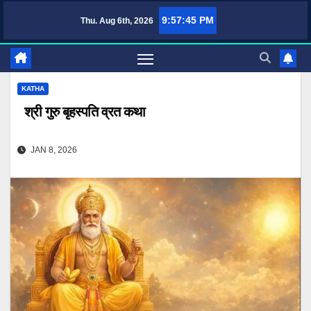
Skip
9:57:46 PM
Thu. Aug 6th, 2026
TufaWrite – Latest Technology Updates, Informative Knowledge & Spiritual Guidan
to
content
KATHA
श्री गुरु बृहस्पति व्रत कथा
JAN 8, 2026