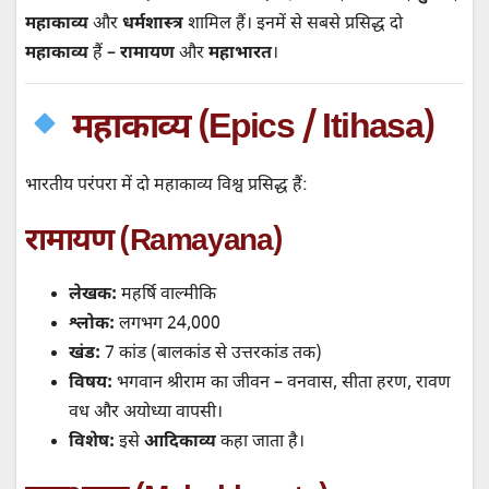
o
r
p
a
a
I
महाकाव्य
और
धर्मशास्त्र
शामिल हैं। इनमें से सबसे प्रसिद्ध दो
k
p
t
m
n
महाकाव्य
हैं –
रामायण
और
महाभारत
।
महाकाव्य (Epics / Itihasa)
भारतीय परंपरा में दो महाकाव्य विश्व प्रसिद्ध हैं:
रामायण (Ramayana)
लेखक:
महर्षि वाल्मीकि
श्लोक:
लगभग 24,000
खंड:
7 कांड (बालकांड से उत्तरकांड तक)
विषय:
भगवान श्रीराम का जीवन – वनवास, सीता हरण, रावण
वध और अयोध्या वापसी।
विशेष:
इसे
आदिकाव्य
कहा जाता है।