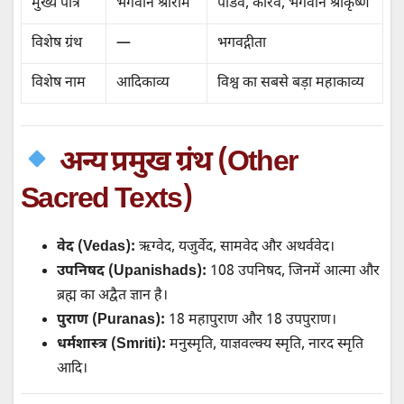
मुख्य पात्र
भगवान श्रीराम
पांडव, कौरव, भगवान श्रीकृष्ण
विशेष ग्रंथ
—
भगवद्गीता
विशेष नाम
आदिकाव्य
विश्व का सबसे बड़ा महाकाव्य
अन्य प्रमुख ग्रंथ (Other
Sacred Texts)
वेद (Vedas):
ऋग्वेद, यजुर्वेद, सामवेद और अथर्ववेद।
उपनिषद (Upanishads):
108 उपनिषद, जिनमें आत्मा और
ब्रह्म का अद्वैत ज्ञान है।
पुराण (Puranas):
18 महापुराण और 18 उपपुराण।
धर्मशास्त्र (Smriti):
मनुस्मृति, याज्ञवल्क्य स्मृति, नारद स्मृति
आदि।