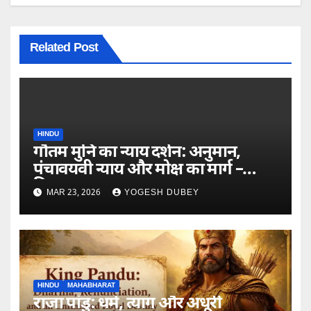
Related Post
HINDU
गौतम मुनि का न्याय दर्शन: अनुमान,
पंचावयवी न्याय और मोक्ष का मार्ग –
विस्तृत अध्ययन
MAR 23, 2026
YOGESH DUBEY
HINDU
MAHABHARAT
राजा पांडु: धर्म, त्याग और अधूरी