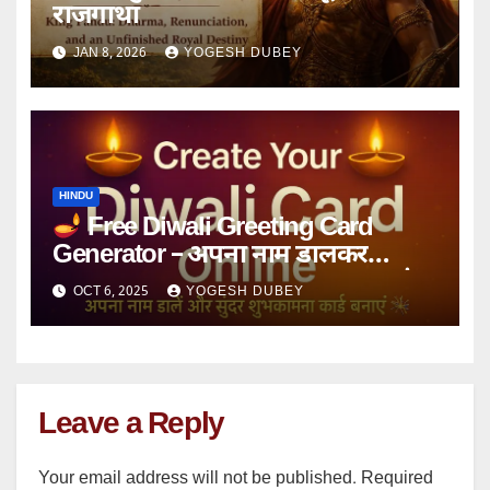
राजगाथा
JAN 8, 2026
YOGESH DUBEY
HINDU
Free Diwali Greeting Card
Generator – अपना नाम डालकर
Instant Diwali Wishes Card बनाएं
OCT 6, 2025
YOGESH DUBEY
Leave a Reply
Your email address will not be published.
Required