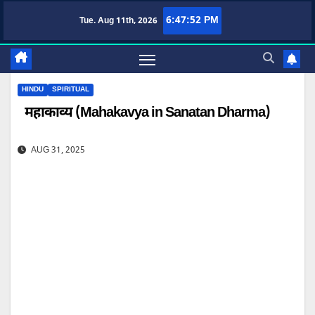
Skip
6:47:53 PM
Tue. Aug 11th, 2026
TufaWrite – Latest Technology Updates, Informative Knowledge & Spiritual G
to
content
HINDU
SPIRITUAL
महाकाव्य (Mahakavya in Sanatan Dharma)
AUG 31, 2025