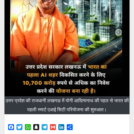
उत्तर प्रदेश की राजधानी लखनऊ में योगी आदित्यनाथ की पहल से भारत की
पहली स्मार्ट एआई सिटी परियोजना की शुरुआत।
F
T
W
S
T
G
L
S
a
w
h
n
e
m
i
h