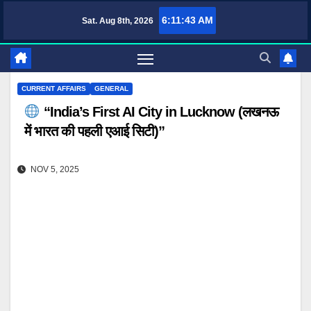
Skip
6:11:44 AM
Sat. Aug 8th, 2026
TufaWrite – Latest Technology Updates, Informative Knowledge & Spiritual Guidan
to
content
CURRENT AFFAIRS
GENERAL
“India’s First AI City in Lucknow (लखनऊ
में भारत की पहली एआई सिटी)”
NOV 5, 2025