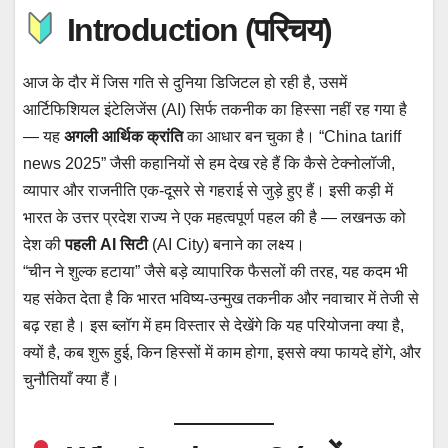
c
i
a
a
l
a
n
a
Introduction (परिचय)
e
t
t
p
e
i
k
r
b
t
s
c
g
l
e
e
o
e
A
h
r
d
आज के दौर में जिस गति से दुनिया डिजिटल हो रही है, उसमें
o
r
p
a
a
I
आर्टिफिशियल इंटेलिजेंस (AI) सिर्फ तकनीक का हिस्सा नहीं रह गया है
k
p
t
m
n
— यह
अगली आर्थिक क्रांति
का आधार बन चुका है। “China tariff
news 2025” जैसी कहानियों से हम देख रहे हैं कि कैसे टेक्नोलॉजी,
व्यापार और राजनीति एक-दूसरे से गहराई से जुड़े हुए हैं। इसी कड़ी में
भारत के उत्तर प्रदेश राज्य ने एक महत्वपूर्ण पहल की है — लखनऊ को
देश की
पहली AI सिटी
(AI City) बनाने का लक्ष्य।
“चीन ने शुल्क हटाया” जैसे बड़े व्यापारिक फैसलों की तरह, यह कदम भी
यह संकेत देता है कि भारत भविष्य-उन्मुख तकनीक और नवाचार में तेजी से
बढ़ रहा है। इस ब्लॉग में हम विस्तार से देखेंगे कि यह परियोजना क्या है,
क्यों है, कब शुरू हुई, किन हिस्सों में काम होगा, इससे क्या फायदे होंगे, और
चुनौतियाँ क्या हैं।