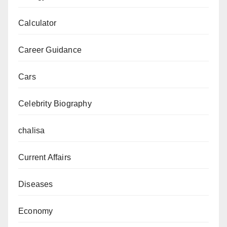
पूरे
Calculator
देश
को
Career Guidance
झकझोर
दिया
Cars
Celebrity Biography
chalisa
Current Affairs
Diseases
Economy