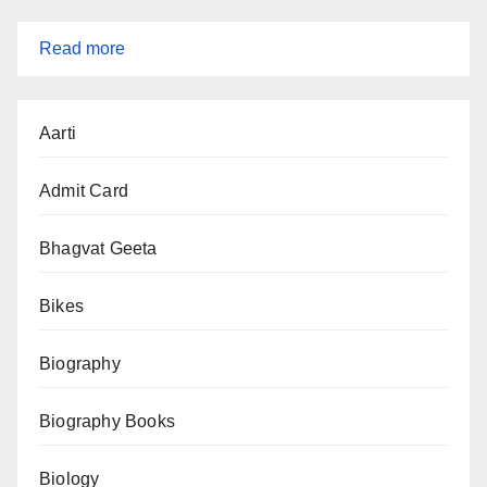
:
Read more
Lucknow
Agnikand
Aarti
2026
(लखनऊ
Admit Card
अग्निकांड
2026):
Bhagvat Geeta
कोचिंग
Bikes
सेंटर
में
Biography
लगी
भीषण
Biography Books
आग
ने
Biology