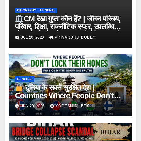
BIOGRAPHY
GENERAL
CM रेखा गुप्ता कौन हैं? | जीवन परिचय,
परिवार, शिक्षा, राजनीतिक सफर, उपलब्धियां,
योजनाएं, विवाद और 2026 की पूरी जानकारी
JUL 26, 2026
PRIYANSHU DUBEY
GENERAL
दुनिया के सबसे सुरक्षित देश |
Countries Where People Don’t
Lock Their Homes
JUN 29, 2026
YOGESH DUBEY