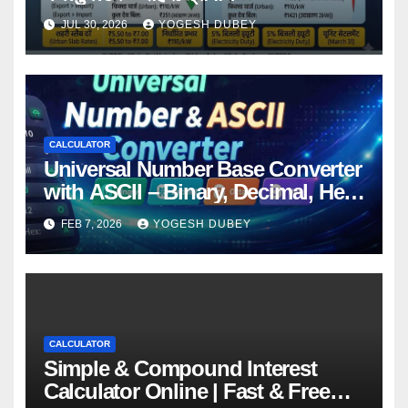
JUL 30, 2026
YOGESH DUBEY
CALCULATOR
Universal Number Base Converter
with ASCII – Binary, Decimal, Hex
Online Free Tool
FEB 7, 2026
YOGESH DUBEY
CALCULATOR
Simple & Compound Interest
Calculator Online | Fast & Free