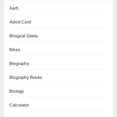
Electricity
Aarti
Bill
Estimator
Admit Card
Calculator
Online
Bhagvat Geeta
—
Bikes
Appliance
&
Biography
Reverse
Mode
Biography Books
Biology
Calculator