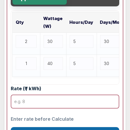
k
p
t
m
n
Wattage
Qty
Hours/Day
Days/Month
(W)
Rate (₹ / kWh)
Enter rate before Calculate