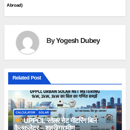
navigation
Abroad)
By
Yogesh Dubey
Related Post
CALCULATOR
SOLAR
UPPCL सोलर नेट मीटरिंग बिल
कैलकुलेटर – शहरी/ग्रामीण