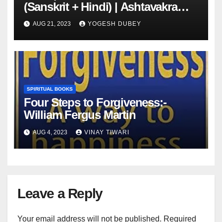
(Sanskrit + Hindi) | Ashtavakra
Gita Book Free
AUG 21, 2023
YOGESH DUBEY
SPIRITUAL BOOKS
Four Steps to Forgiveness:-
William Fergus Martin
AUG 4, 2023
VINAY TIWARI
Leave a Reply
Your email address will not be published.
Required