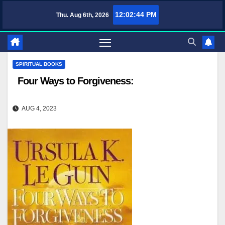
Skip
12:02:44 PM
Thu. Aug 6th, 2026
TufaWrite – Latest Technology Updates, Informative Knowledge & Spiritu
to
content
SPIRITUAL BOOKS
Four Ways to Forgiveness:
AUG 4, 2023