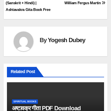
(Sanskrit + Hindi) |
William Fergus Martin
navigation
Ashtavakra Gita Book Free
By
Yogesh Dubey
Related Post
SPIRITUAL BOOKS
अष्टावक्र गीता PDF Download