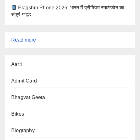
Flagship Phone 2026: भारत में प्रीमियम स्मार्टफोन का
संपूर्ण गाइड
:
Read more
महाभारत
भाग
Aarti
6
:
Admit Card
लाक्षागृह
की
Bhagvat Geeta
घटना
Bikes
–
पांडवों
Biography
का