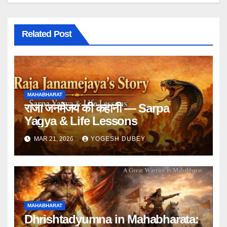
Related Post
MAHABHARAT
राजा जनमेजय की कहानी — Sarpa
Yagya & Life Lessons
MAR 21, 2026
YOGESH DUBEY
MAHABHARAT
Dhrishtadyumna in Mahabharata: