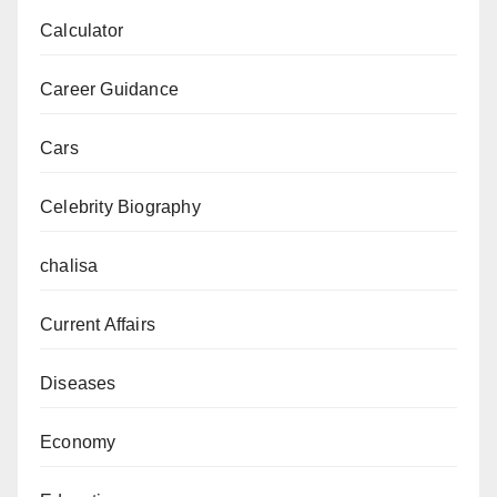
Calculator
सूची,
प्रतिशत
Career Guidance
और
Oil
Cars
Stock
Days
Celebrity Biography
chalisa
Current Affairs
Diseases
Economy