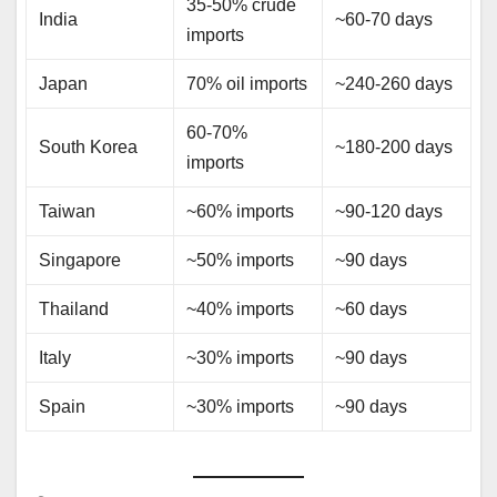
35-50% crude
India
~60-70 days
imports
Japan
70% oil imports
~240-260 days
60-70%
South Korea
~180-200 days
imports
Taiwan
~60% imports
~90-120 days
Singapore
~50% imports
~90 days
Thailand
~40% imports
~60 days
Italy
~30% imports
~90 days
Spain
~30% imports
~90 days