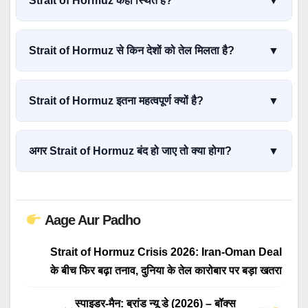
Strait of Hormuz कहाँ स्थित है?
▼
तेल का परिवहन होता है।
यह Middle East में Iran और Oman के बीच स्थित है और वैश्विक
ऊर्जा व्यापार के लिए अत्यंत महत्वपूर्ण मार्ग है।
Strait of Hormuz से किन देशों को तेल मिलता है?
▼
China, India, Japan, South Korea, Taiwan, Singapore
और कई यूरोपीय देशों को इस मार्ग से तेल की आपूर्ति होती है।
Strait of Hormuz इतना महत्वपूर्ण क्यों है?
▼
Middle East के प्रमुख तेल उत्पादक देशों से निकलने वाला अधिकांश
तेल इसी समुद्री मार्ग से होकर गुजरता है इसलिए इसे दुनिया का सबसे
अगर Strait of Hormuz बंद हो जाए तो क्या होगा?
▼
महत्वपूर्ण oil chokepoint माना जाता है।
यदि यह मार्ग बंद हो जाता है तो वैश्विक तेल आपूर्ति का लगभग 20
प्रतिशत प्रभावित हो सकता है जिससे तेल की कीमतें तेजी से बढ़ सकती
हैं।
Aage Aur Padho
Strait of Hormuz Crisis 2026: Iran-Oman Deal
के बीच फिर बढ़ा तनाव, दुनिया के तेल कारोबार पर बड़ा खतरा
स्पाइडर-मैन: ब्रांड न्यू डे (2026) – बॉक्स