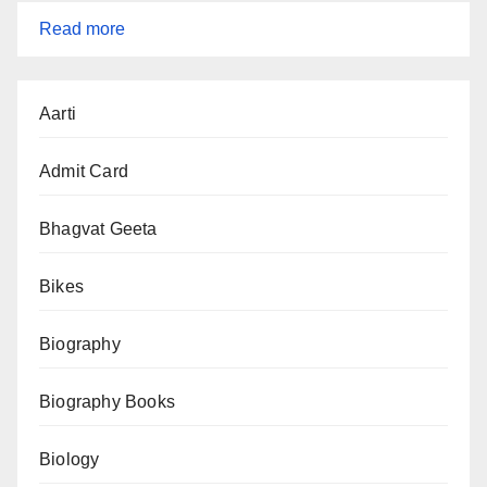
:
Read more
Strait
of
Aarti
Hormuz
से
Admit Card
दुनिया
के
Bhagvat Geeta
कौन-
Bikes
कौन
से
Biography
देश
तेल
Biography Books
लेते
हैं?
Biology
पूरी