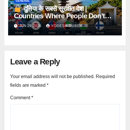
GENERAL
दुनिया के सबसे सुरक्षित देश |
Countries Where People Don’t
Lock Their Homes
JUN 29, 2026
YOGESH DUBEY
Leave a Reply
Your email address will not be published.
Required
fields are marked
*
Comment
*