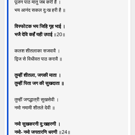
पूजन पाठ मातु जब करी है ।
भय आनंद सकल दुःख हरी है ॥
विस्फोटक भय जिहि गृह भाई ।
भजै देवि कहँ यही उपाई
॥20॥
कलश शीतलाका सजवावै ।
द्विज से विधीवत पाठ करावै ॥
तुम्हीं शीतला, जगकी माता ।
तुम्हीं पिता जग की सुखदाता ॥
तुम्हीं जगद्धात्री सुखसेवी ।
नमो नमामी शीतले देवी ॥
नमो सुखकरनी दु:खहरणी ।
नमो- नमो जगतारणि धरणी
॥24॥