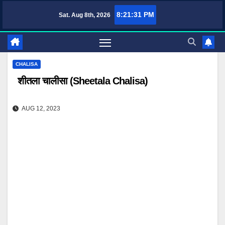
Skip
8:21:32 PM
Sat. Aug 8th, 2026
TufaWrite – Latest Technology Updates, Informative Knowledge & Spiritual Gu
to
content
CHALISA
शीतला चालीसा (Sheetala Chalisa)
AUG 12, 2023