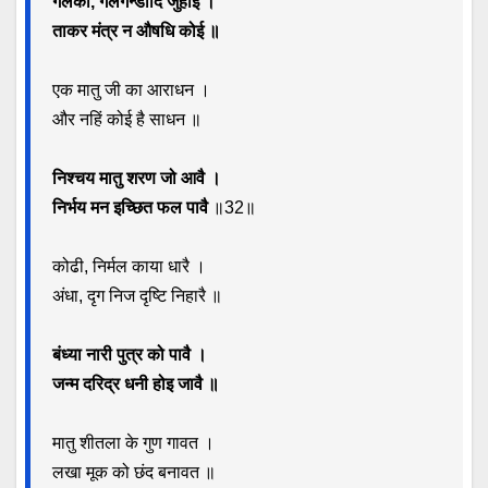
गलका, गलगन्डादि जुहोई ।
ताकर मंत्र न औषधि कोई ॥
एक मातु जी का आराधन ।
और नहिं कोई है साधन ॥
निश्चय मातु शरण जो आवै ।
निर्भय मन इच्छित फल पावै
॥32॥
कोढी, निर्मल काया धारै ।
अंधा, दृग निज दृष्टि निहारै ॥
बंध्या नारी पुत्र को पावै ।
जन्म दरिद्र धनी होइ जावै ॥
मातु शीतला के गुण गावत ।
लखा मूक को छंद बनावत ॥