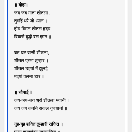
k
p
t
m
n
॥ दोहा॥
जय जय माता शीतला ,
तुमहिं धरै जो ध्यान ।
होय विमल शीतल हृदय,
विकसै बुद्धी बल ज्ञान ॥
घट-घट वासी शीतला,
शीतल प्रभा तुम्हार ।
शीतल छइयां में झुलई,
मइयां पलना डार ॥
॥ चौपाई ॥
जय-जय-जय श्री शीतला भवानी ।
जय जग जननि सकल गुणधानी ॥
गृह-गृह शक्ति तुम्हारी राजित ।
पूरण शरदचंद्र समसाजित ॥